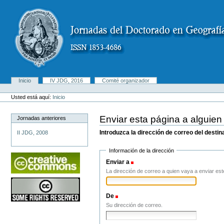
Cambiar
a
contenido.
|
Saltar
a
navegación
Secciones
Inicio
IV JDG, 2016
Comité organizador
Herramientas
Personales
Usted está aquí:
Inicio
Enviar esta página a alguien
Jornadas anteriores
Introduzca la dirección de correo del desti
II JDG, 2008
Información de la dirección
Enviar a
(Obligatorio)
La dirección de correo a quien vaya a enviar est
De
(Obligatorio)
Su dirección de correo.