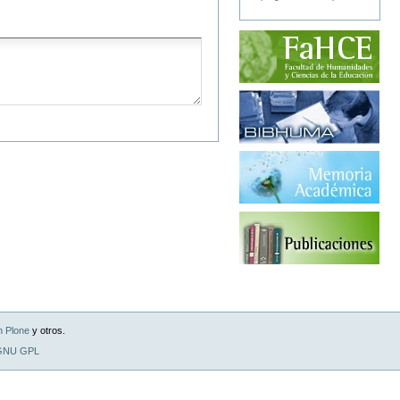
n Plone
y otros.
 GNU GPL