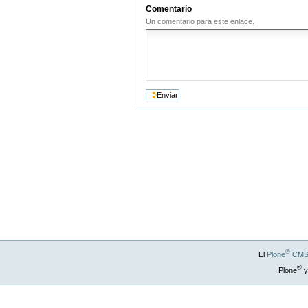
Comentario
Un comentario para este enlace.
®
El
Plone
CMS 
®
Plone
y