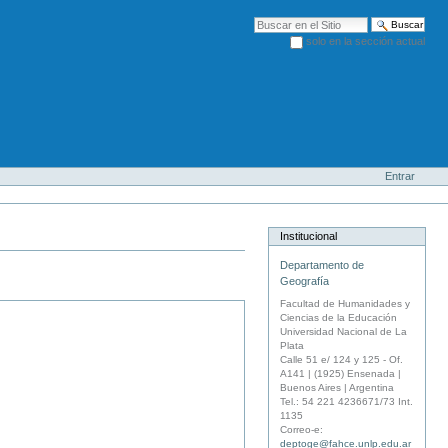
Buscar
solo en la sección actual
Búsqueda Avanzada…
Entrar
Institucional
Departamento de
Geografía
Facultad de Humanidades y
Ciencias de la Educación
Universidad Nacional de La
Plata
Calle 51 e/ 124 y 125 - Of.
A141 | (1925) Ensenada |
Buenos Aires | Argentina
Tel.: 54 221 4236671/73 Int.
1135
Correo-e:
deptoge@fahce.unlp.edu.ar